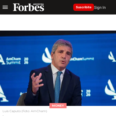
Sign In
Suscribite
MONEY
Luis Caputo (Foto: AmCham)
.