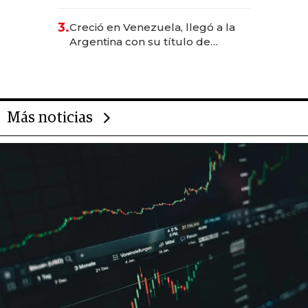
levantó más de US$ 40 millones
para fundar startups biotech
3.
Creció en Venezuela, llegó a la
Argentina con su título de
abogado y construyó un imperio
gastronómico que revoluciona
las marcas "fast premium"
Más noticias