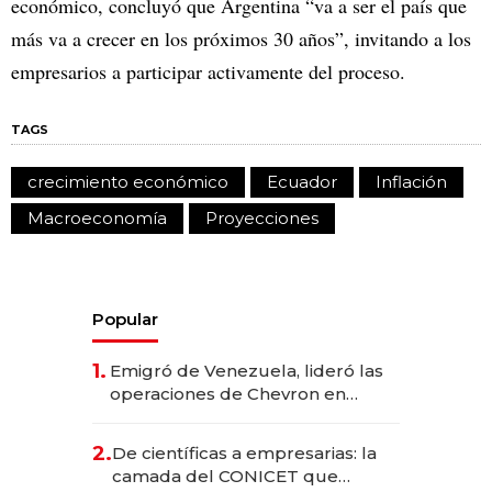
económico, concluyó que Argentina “va a ser el país que
más va a crecer en los próximos 30 años”, invitando a los
empresarios a participar activamente del proceso.
TAGS
crecimiento económico
Ecuador
Inflación
Macroeconomía
Proyecciones
Popular
1.
Emigró de Venezuela, lideró las
operaciones de Chevron en
EE.UU. y hoy es la única mujer
CEO en Vaca Muerta
2.
De científicas a empresarias: la
camada del CONICET que