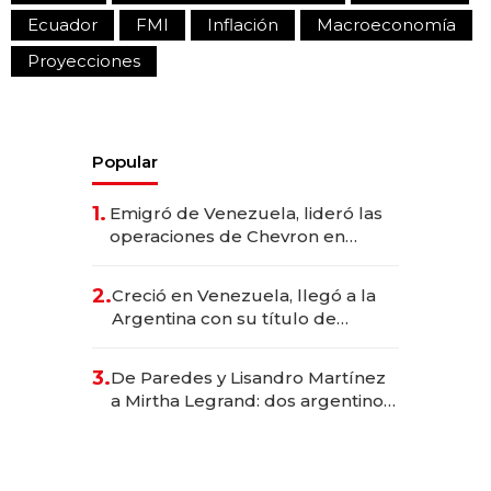
Ecuador
FMI
Inflación
Macroeconomía
Proyecciones
Popular
1.
Emigró de Venezuela, lideró las
operaciones de Chevron en
EE.UU. y hoy es la única mujer
CEO en Vaca Muerta
2.
Creció en Venezuela, llegó a la
Argentina con su título de
abogado y construyó un imperio
gastronómico que revoluciona
3.
De Paredes y Lisandro Martínez
las marcas "fast premium"
a Mirtha Legrand: dos argentinos
impulsan el negocio del wellness
deportivo y el cuidado corporal