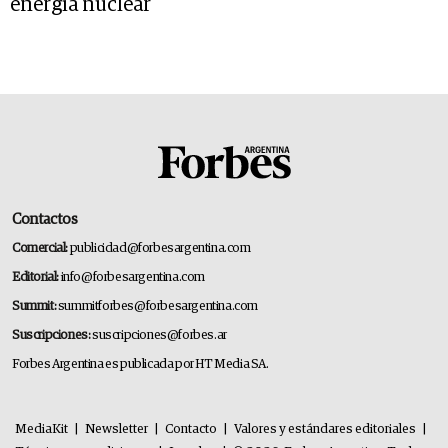
energía nuclear
Contactos
Comercial:
publicidad@forbesargentina.com
Editorial:
info@forbesargentina.com
Summit:
summitforbes@forbesargentina.com
Suscripciones:
suscripciones@forbes.ar
Forbes Argentina es publicada por HT Media SA.
MediaKit
|
Newsletter
|
Contacto
|
Valores y estándares editoriales
|