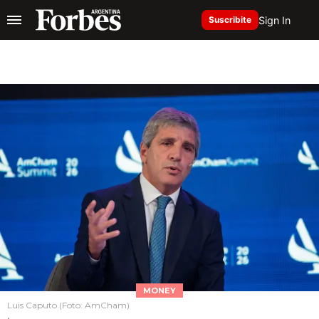
Sign In
Suscribite
MONEY
Luis Caputo (Foto: AmCham)
.