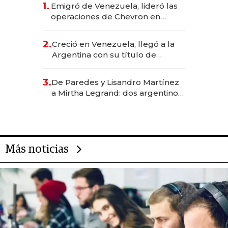
1.
Emigró de Venezuela, lideró las
operaciones de Chevron en
EE.UU. y hoy es la única mujer
CEO en Vaca Muerta
2.
Creció en Venezuela, llegó a la
Argentina con su título de
abogado y construyó un imperio
gastronómico que revoluciona
3.
De Paredes y Lisandro Martínez
las marcas "fast premium"
a Mirtha Legrand: dos argentinos
impulsan el negocio del wellness
deportivo y el cuidado corporal
Más noticias