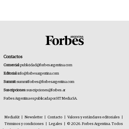
Contactos
Comercial:
publicidad@forbesargentina.com
Editorial:
info@forbesargentina.com
Summit:
summitforbes@forbesargentina.com
Suscripciones:
suscripciones@forbes.ar
Forbes Argentina es publicada por HT Media SA.
MediaKit
|
Newsletter
|
Contacto
|
Valores y estándares editoriales
|
Términos y condiciones
|
Legales
|
© 2026. Forbes Argentina. Todos